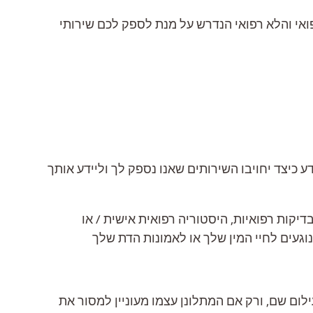
ואי והלא רפואי הנדרש על מנת לספק לכם שירותי
לאומי שלך (SIN), על מנת שמשרד רואי החשבון יידע כיצד יחויבו השירותים שאנו נספק לך וליידע אותך
גופני, תסמינים פתולוגיים / קליניים, בדיקות רפואיות, היסטוריה רפואית אישית / או
נוגעים לחיי המין שלך או לאמונות הדת שלך
לום שם, ורק אם המתלונן עצמו מעוניין למסור את