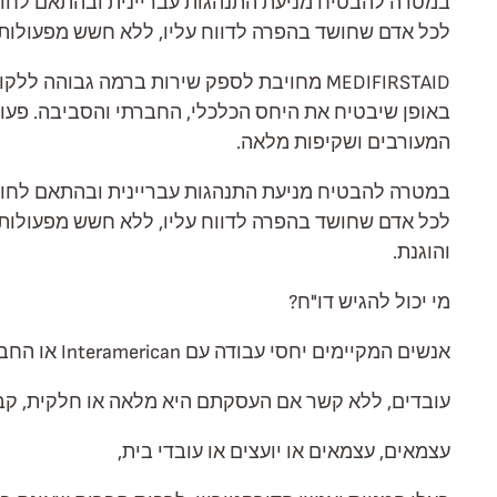
לכל אדם שחושד בהפרה לדווח עליו, ללא חשש מפעולות תגמול. כל הדיווחים/תלונות ל-Interamerican יהיו חסויים
MEDIFIRSTAID מחויבת לספק שירות ברמה גבו
באופן שיבטיח את היחס הכלכלי, החברתי והסביבה. פעולה 
המעורבים ושקיפות מלאה.
והוגנת.
מי יכול להגיש דו"ח?
אנשים המקיימים יחסי עבודה עם Interamerican או החברות הנלוות לה, ובפרט:
עובדים, ללא קשר אם העסקתם היא מלאה או חלקית, קבו
עצמאים, עצמאים או יועצים או עובדי בית,