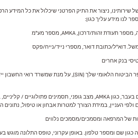
שירותינו, ניצור את התיק הפרטני שיכלול את כל המידע הרפ
 לנו מידע עליך כגון:
דת זהות/דרכון, AMKA, מספר מע"מ
ל. דוא"ל/כתובת דואר, מספרי נייד/נייח/פקס
טיסי בנק אחרים
נתוני ביטוח, חברת הביטוח או הביטוח הפרטי שלך ומספר הביטוח ה
נתונים של קטגוריות מיוחדות של נתונים אישיים / רגישים בעבר, כגון AMKA, מצב 
לפי העניין, במידת הצורך למטרות אבחון או טיפול, נתונים ה
פיות של המרפאה ומסמכים/מסמכים נלווים
כגון שם ומספר טלפון. באופן עקרוני, טופס התלונה מוגש בעי