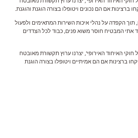
 על אנשים המדווחים על הפרות של חוקי האיחוד האירופי', יצרנו ערוץ תקשורת מאובטח
ניין, תוך הקפדה על נהלי איכות השירות המתאימים ולפעול
קוד אתי המבטיח חוסר משוא פנים, כבוד לכל הצדדים
 על אנשים המדווחים על הפרות של חוקי האיחוד האירופי', יצרנו ערוץ תקשורת מאובטח
לא חשש מפעולות תגמול. כל הדיווחים/תלונות ל- MEDIFIRSTAID יהיו חסויים, ייקחו ברצינות אם הם אמיתיים ויטופלו בצורה הוגנת