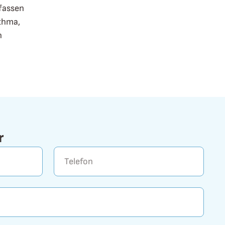
fassen
thma,
n
r