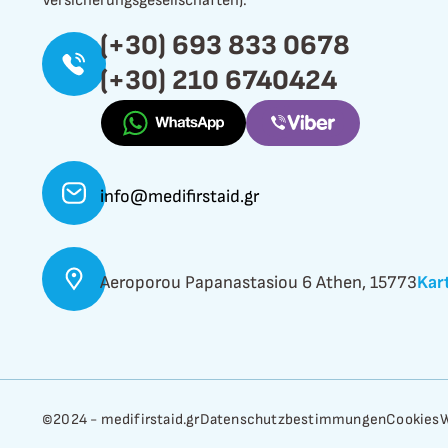
Versicherungsgesellschaften).
(+30) 693 833 0678
(+30) 210 6740424
info@medifirstaid.gr
Aeroporou Papanastasiou 6 Athen, 15773
Kar
©2024 - medifirstaid.gr
Datenschutzbestimmungen
Cookies
W