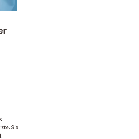
er
ie
zte. Sie
,