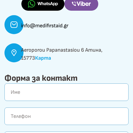
info@medifirstaid.gr
Aeroporou Papanastasiou 6 Атина,
15773
Карта
Форма за контакт